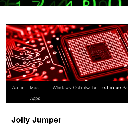
Aller
Accueil
Mes
Windows
Optimisation
Technique
Sa
au
Apps
contenu
Jolly Jumper