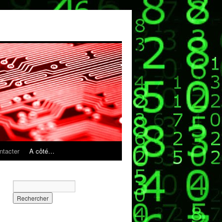
ntacter
A côté…