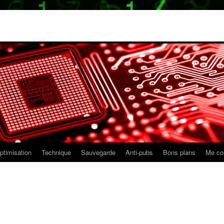
ptimisation
Technique
Sauvegarde
Anti-pubs
Bons plans
Me co