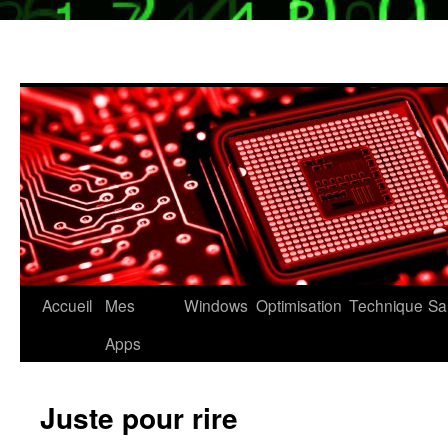
Aller
Accueil
Mes
Windows
Optimisation
Technique
Sa
au
Apps
contenu
Juste pour rire