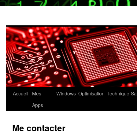
Aller
Accueil
Mes
Windows
Optimisation
Technique
Sa
au
Apps
contenu
Me contacter